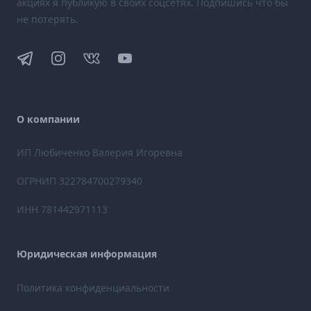
акциях я публикую в своих соцсетях. Подпишись что бы
не потерять.
Telegram
Instagram
VK
YouTube
О компании
ИП Любиченко Валерия Игоревна
ОГРНИП 322784700279340
ИНН 781442971113
Юридическая информация
Политика конфиденциальности