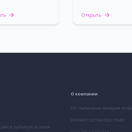
ыть
Открыть
О компании
ИП Любиченко Валерия Игор
ОГРНИП 322784700279340
циях я публикую в своих