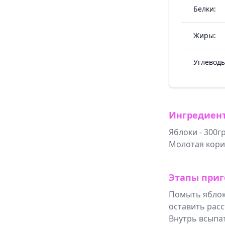
Белки:
Жиры:
Углеводы
Ингредиен
Яблоки - 300гр
Молотая кориц
Этапы приг
Помыть яблок
оставить расс
Внутрь всыпат