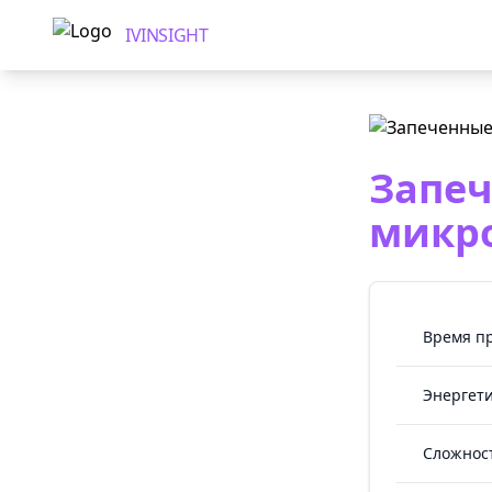
IVINSIGHT
Запеч
микр
Время п
Энергети
Сложнос