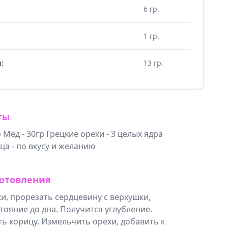
6 гр.
1 гр.
:
13 гр.
ты
 Мёд - 30гр Грецкие орехи - 3 целых ядра
а - по вкусу и желанию
отовления
и, прорезать сердцевину с верхушки,
тояние до дна. Получится углубление.
ь корицу. Измельчить орехи, добавить к