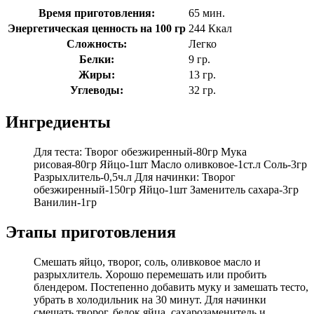
Время приготовления:
65 мин.
Энергетическая ценность на 100 гр
244 Ккал
Сложность:
Легко
Белки:
9 гр.
Жиры:
13 гр.
Углеводы:
32 гр.
Ингредиенты
Для теста: Творог обезжиренный-80гр Мука
рисовая-80гр Яйцо-1шт Масло оливковое-1ст.л Соль-3гр
Разрыхлитель-0,5ч.л Для начинки: Творог
обезжиренный-150гр Яйцо-1шт Заменитель сахара-3гр
Ванилин-1гр
Этапы приготовления
Смешать яйцо, творог, соль, оливковое масло и
разрыхлитель. Хорошо перемешать или пробить
блендером. Постепенно добавить муку и замешать тесто,
убрать в холодильник на 30 минут. Для начинки
смешать творог, белок яйца, сахарозаменитель и