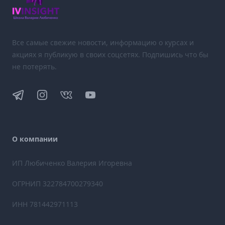
Все самые свежие новости, информацию о курсах и
акциях я публикую в своих соцсетях. Подпишись что бы
не потерять.
Telegram
Instagram
VK
YouTube
О компании
ИП Любиченко Валерия Игоревна
ОГРНИП 322784700279340
ИНН 781442971113